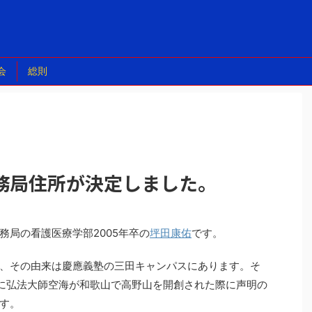
会
総則
務局住所が決定しました。
務局の看護医療学部2005年卒の
坪田康佑
です。
、その由来は慶應義塾の三田キャンパスにあります。そ
年に弘法大師空海が和歌山で高野山を開創された際に声明の
す。