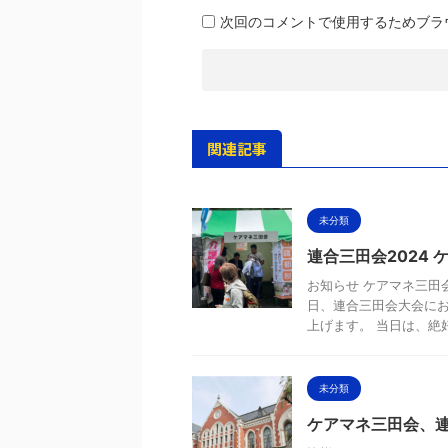
次回のコメントで使用するためブラ
関連記事
未分類
連合三田会2024
お知らせ ケアマネ三田会
日、連合三田会大会に
上げます。 当日は、絶好の
未分類
ケアマネ三田会、