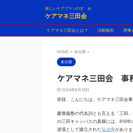
新しいケアプランのすゝめ
ケアマネ三田会
ケアマネ三田会とは？
活動報告
理事
HOME
>
未分類
>
未分類
ケアマネ三田会 事
2024年6月19日
皆様、こんにちは。ケアマネ三田会事
慶應義塾の代名詞とも言える「三田」
の三田キャンパスの真横には、816
道場として建立された
弘法寺
がありま