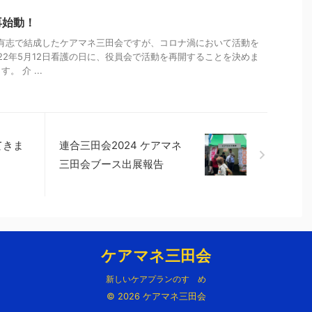
再始動！
）に有志で結成したケアマネ三田会ですが、コロナ渦において活動を
022年5月12日看護の日に、役員会で活動を再開することを決めま
 介 ...
てきま
連合三田会2024 ケアマネ
三田会ブース出展報告
ケアマネ三田会
新しいケアプランのすゝめ
© 2026 ケアマネ三田会