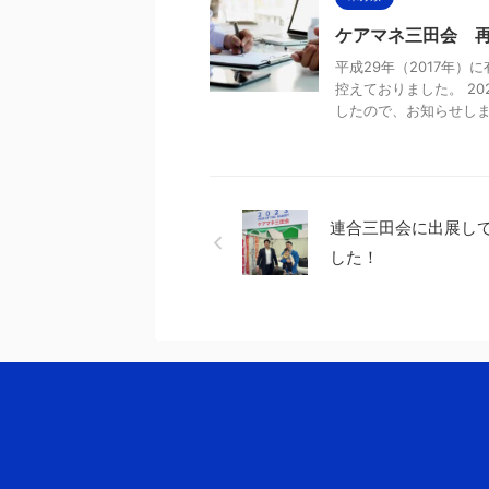
ケアマネ三田会 
平成29年（2017年
控えておりました。 2
したので、お知らせします。
連合三田会に出展し
した！