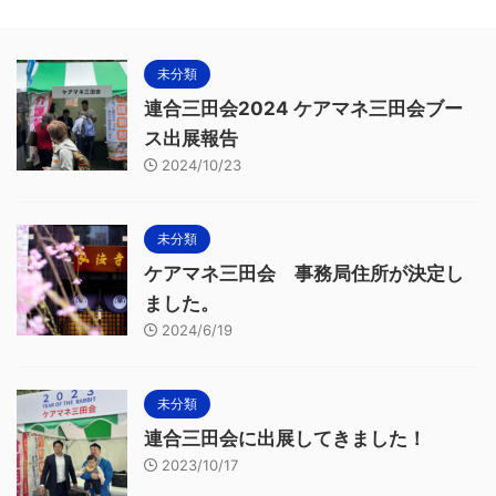
未分類
連合三田会2024 ケアマネ三田会ブー
ス出展報告
2024/10/23
未分類
ケアマネ三田会 事務局住所が決定し
ました。
2024/6/19
未分類
連合三田会に出展してきました！
2023/10/17